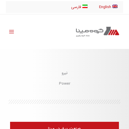
رش
English
فارسی
ه
حتوا
نیرو
Power
صنعت برق در مپنا